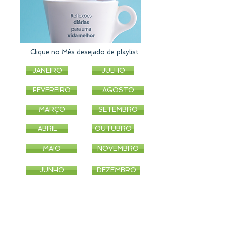
Clique no Mês desejado de playlist
JANEIRO
JULHO
FEVEREIRO
AGOSTO
MARÇO
SETEMBRO
ABRIL
OUTUBRO
MAIO
NOVEMBRO
JUNHO
DEZEMBRO