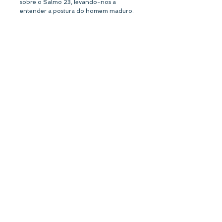
sobre o Salmo 23, levando-nos a
entender a postura do homem maduro.
SOBRE
Somos uma casa de produção de
conteúdo e publicação de cultura
cristã que tem como propósito
equipar para a vida.
MINISTÉRIO SAL DA TERRA
cnpj
04893960000189
FALE CONOSCO
Av. Marcos de Freitas Costa, 553
sala 3
38400328