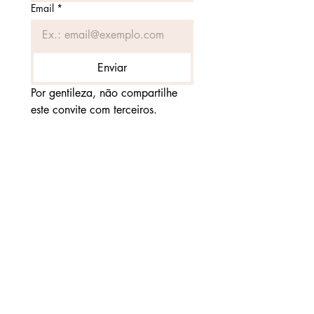
Email
*
Enviar
Por gentileza, não compartilhe 
este convite com terceiros.
SOBRE
Somos uma casa de produção de
conteúdo e publicação de cultura
cristã que tem como propósito
equipar para a vida.
MINISTÉRIO SAL DA TERRA
cnpj
04893960000189